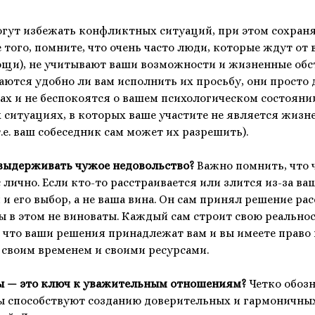
гут избежать конфликтных ситуаций, при этом сохран
того, помните, что очень часто люди, которые ждут от в
щи), не учитывают ваши возможности и жизненные обс
аются удобно ли вам исполнить их просьбу, они просто
сах и не беспокоятся о вашем психологическом состояни
ех ситуациях, в которых ваше участите не является жизн
.е. ваш собеседник сам может их разрешить).
выдерживать чужое недовольство?
Важно помнить, что 
 лично. Если кто-то расстраивается или злится из-за ваш
 и его выбор, а не ваша вина. Он сам принял решение ра
вы в этом не виноваты. Каждый сам строит свою реальнос
, что ваши решения принадлежат вам и вы имеете право 
своим временем и своими ресурсами.
ы — это ключ к уважительным отношениям?
Четко обоз
ы способствуют созданию доверительных и гармоничны