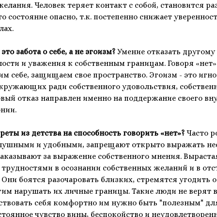
желания. Человек теряет контакт с собой, становится 
о состояние опасно, т.к. постепенно снижает уверенност
лах.
это забота о себе, а не эгоизм?
Умение отказать другому
лости и уважения к собственным границам. Говоря «нет
им себе, защищаем свое пространство. Эгоизм - это игн
кружающих ради собственного удовольствия, собствен
овый отказ направлен именно на поддержание своего вн
онии.
реты из детства на способность говорить «нет»?
Часто р
слушными и удобными, запрещают открыто выражать нес
наказывают за выражение собственного мнения. Вырастая
 трудностями в осознании собственных желаний и в от
 Они боятся разочаровать близких, стремятся угодить 
им нарушать их личные границы. Такие люди не верят в
вствовать себя комфортно им нужно быть "полезным" д
стоянное чувство вины, беспокойство и неудовлетворен