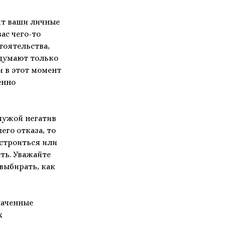
ят ваши личные
ас чего-то
тоятельства,
 думают только
и в этот момент
енно
чужой негатив
его отказа, то
сстроиться или
ть. Уважайте
выбирать, как
наченные
х