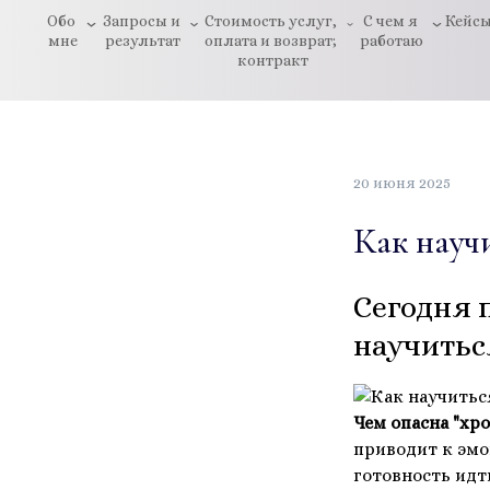
Обо 
Запросы и 
Стоимость услуг, 
С чем я 
Кейс
мне
результат
оплата и возврат; 
работаю
контракт
20 июня 2025
Как научи
Сегодня 
научиться
Чем опасна "хр
приводит к эм
готовность ид