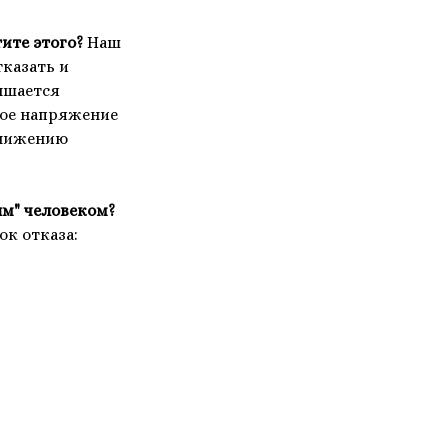
тите этого?
Наш
казать и
вышается
ное напряжение
 снижению
ым" человеком?
к отказа: