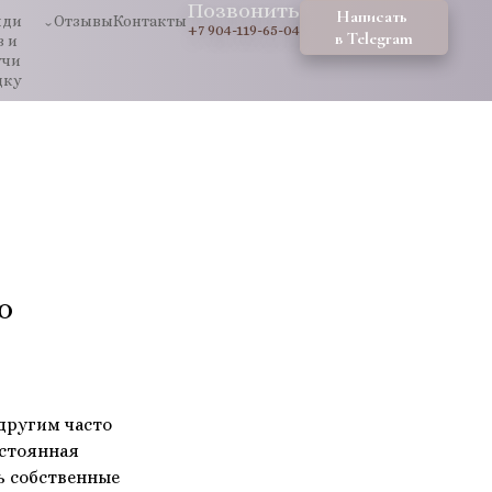
Позвонить
Написать 
ди 
Отзывы
Контакты
+7 904-119-65-04
в Telegram
 и 
чи 
дку
о
другим часто
стоянная
ь собственные