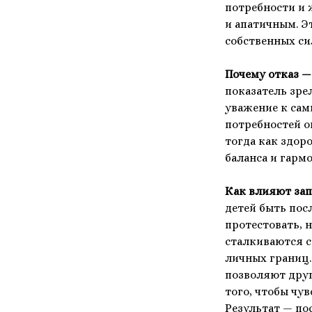
потребности и 
и апатичным. Эт
собственных си
Почему отказ — 
показатель зре
уважение к сам
потребностей о
тогда как здор
баланса и гарм
Как влияют зап
детей быть по
протестовать, 
сталкиваются с
личных границ.
позволяют друг
того, чтобы чу
Результат — по