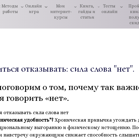
ы
Методы 
Онлайн 
Мои 
Книга, 
Тесты 
Прой
работы
игра
интернет-
гайды и 
онлайн
квиз
курсы
статьи
полу
ски
ться отказывать: сила слова "нет".
поговорим о том, почему так важн
 говорить «нет».
оническая удобность"?
Хроническая привычка угождать 
оциональному выгоранию и физическому истощению. По
ти навстречу окружающим снижает способность слышат