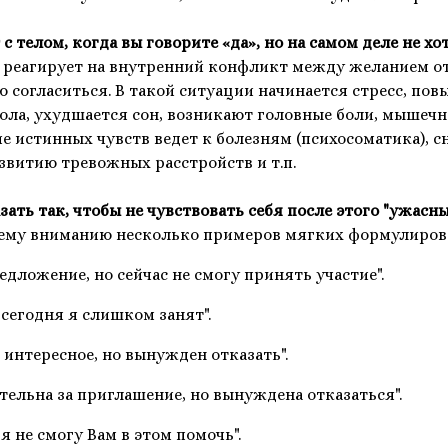
с телом, когда вы говорите «да», но на самом деле не хо
 реагирует на внутренний конфликт между желанием от
 согласиться. В такой ситуации начинается стресс, по
ола, ухудшается сон, возникают головные боли, мышеч
ние истинных чувств ведет к болезням (психосоматика),
звитию тревожных расстройств и т.п.
зать так, чтобы не чувствовать себя после этого "ужасн
ему вниманию несколько примеров мягких формулирово
редложение, но сейчас не смогу принять участие".
 сегодня я слишком занят".
 интересное, но вынужден отказать".
ательна за приглашение, но вынуждена отказаться".
я не смогу Вам в этом помочь".