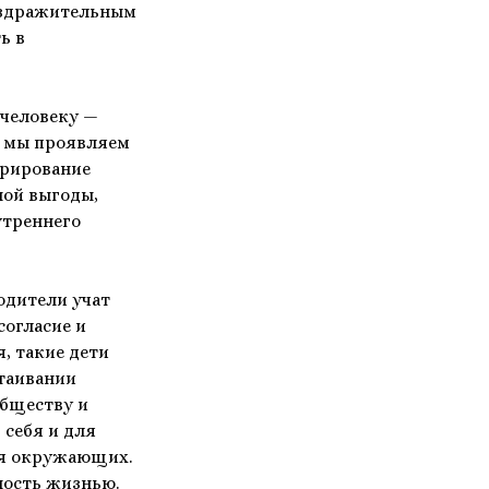
раздражительным
ь в
 человеку —
» мы проявляем
орирование
ной выгоды,
утреннего
одители учат
огласие и
, такие дети
стаивании
обществу и
 себя и для
ля окружающих.
ность жизнью.