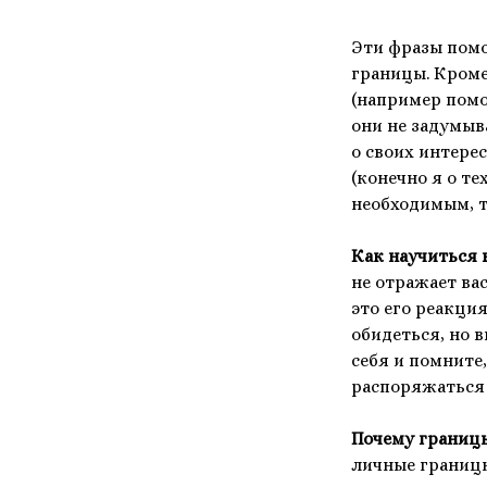
Эти фразы помо
границы. Кроме 
(например помо
они не задумыв
о своих интере
(конечно я о т
необходимым, т
Как научиться 
не отражает вас
это его реакция
обидеться, но 
себя и помните
распоряжаться 
Почему границ
личные границ