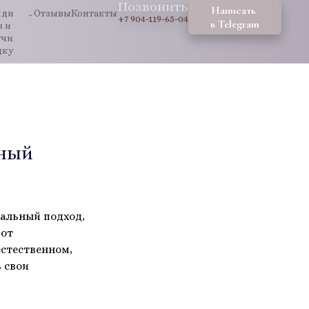
Позвонить
Написать 
ди 
Отзывы
Контакты
+7 904-119-65-04
в Telegram
 и 
чи 
дку
ьный
альный подход,
 от
естественном,
 свои