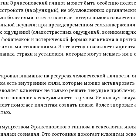
огии Эриксоновский гипноз может быть особенно полез
сстройств (дисфункций), не обусловленных органическ
и болезнями: отсутствие или потеря полового влечени
альной неудачи; при преждевременном семяизвержении
х ощущений (сладострастных ощущений, возникающих
 фобической и истерической формах вагинизма и других
нтимными отношениями. Этот метод позволяет пациента
лания, страхи и установки, которые могут мешать им в 
ировал внимание на ресурсах человеческой личности, он
ка есть внутренние силы, которые можно активировать 
озволяет клиентам не только решать текущие проблемы,
ое отношение к сексуальности в целом. Используя визу
певт помогает клиентам создать новые, более здоровые 
стью.
муществом Эриксоновского гипноза в сексологии являе
ниями сознания. Это состояние помогает клиентам осв