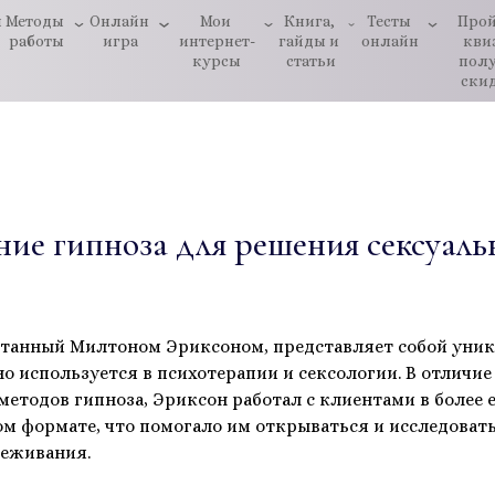
ы
Методы 
Онлайн 
Мои 
Книга, 
Тесты 
Прой
работы
игра
интернет-
гайды и 
онлайн
квиз
курсы
статьи
полу
ски
ие гипноза для решения сексуал
отанный Милтоном Эриксоном, представляет собой уник
о используется в психотерапии и сексологии. В отличие
етодов гипноза, Эриксон работал с клиентами в более 
 формате, что помогало им открываться и исследовать
реживания.