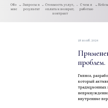
Обо 
Запросы и 
Стоимость услуг, 
С чем я 
Кейс
мне
результат
оплата и возврат; 
работаю
контракт
18 нояб. 2024
Применен
проблем.
Гипноз, разраб
который активн
традиционных м
непринужденном
внутренние пе