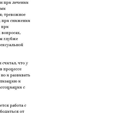
ен при лечении
ими
я; тревожное
; при снижении
 при
 вопросах,
м глубже
сексуальной
 считал, что у
в процессе
 но и развивать
ализацию и
ассоциации с
тся работа с
ободиться от