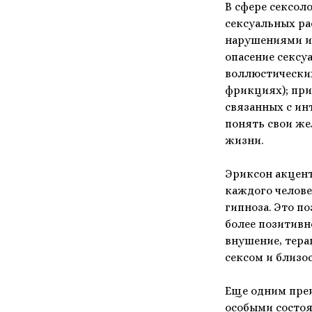
В сфере сексол
сексуальных ра
нарушениями ил
опасение сексу
воллюстически
фрикциях); при
связанных с и
понять свои же
жизни.
Эриксон акцент
каждого челове
гипноза. Это п
более позитивн
внушение, тера
сексом и близо
Еще одним преи
особыми состоя