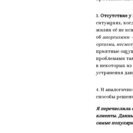
3.
Отсутствие у
ситуациях, ког
жизни её не ис
об
аноргазмии —
оргазма, несмо
приятные ощуще
проблемами так
в некоторых из
устранения да
4. И аналогичн
способы решен
Я перечислила 
клиенты. Данны
самые популярн