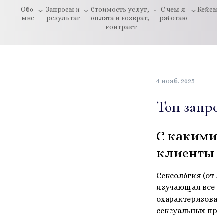
Обо 
Запросы и 
Стоимость услуг, 
С чем я 
Кейс
мне
результат
оплата и возврат; 
работаю
контракт
4 нояб. 2025
Топ запро
С какими
клиенты 
Сексоло́гия (от
изучающая все 
охарактеризова
сексуальных пр