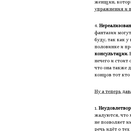
женщин, которы
упражнения и 
4.
Нереализован
фантазии могут
буду, так как у
половинке и п
консультации.
В
нечего и стоит
что она также д
концов тот кто
Ну а теперь да
1.
Неудовлетвор
жалуются, что 
не позволяет и
речь идёт о тех