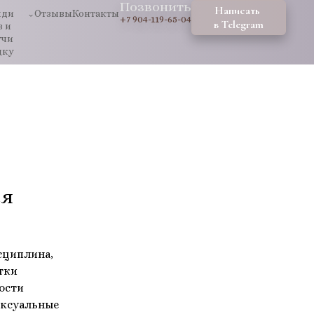
Позвонить
Написать 
ди 
Отзывы
Контакты
+7 904-119-65-04
в Telegram
 и 
чи 
дку
ся
исциплина,
тки
ости
ексуальные