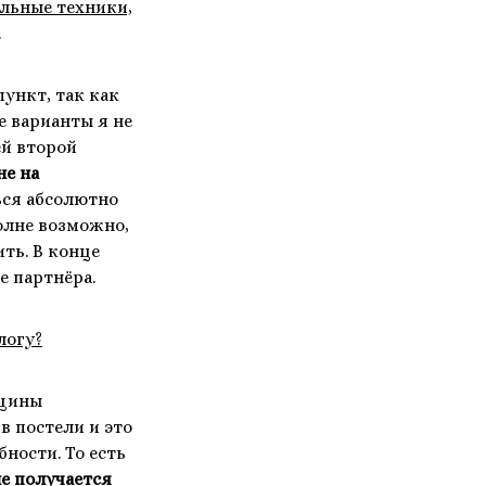
льные техники,
.
пункт, так как
е варианты я не
й второй
не на
ься абсолютно
полне возможно,
ить. В конце
 партнёра.
логу?
щины
в постели и это
ности. То есть
е получается