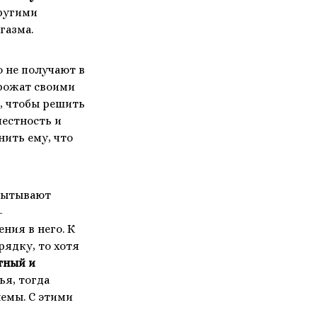
другими
газма.
 не получают в
орожат своими
, чтобы решить
честность и
ить ему, что
спытывают
-
ия в него. К
ядку, то хотя
тный и
ья, тогда
емы. С этими